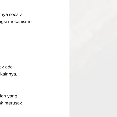
nya secara 
ngsi mekanisme 
ak ada 
 kainnya.
ian yang 
dak merusak 