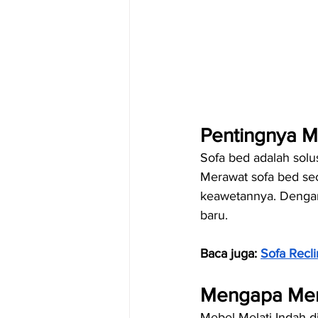
Pentingnya M
Sofa bed adalah solus
Merawat sofa bed se
keawetannya. Dengan 
baru.
Baca juga: 
Sofa Recl
Mengapa Memi
Mebel Melati Indah d