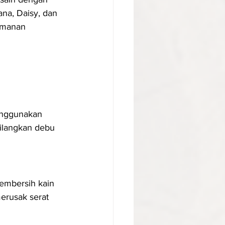
na, Daisy, dan 
amanan 
enggunakan 
ilangkan debu 
embersih kain 
erusak serat 