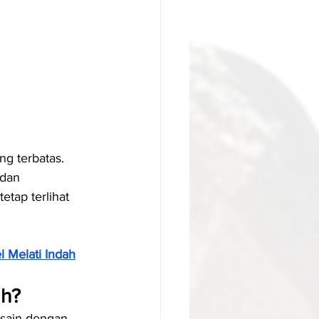
ng terbatas. 
dan 
tap terlihat 
l Melati Indah
ah?
esain dengan 