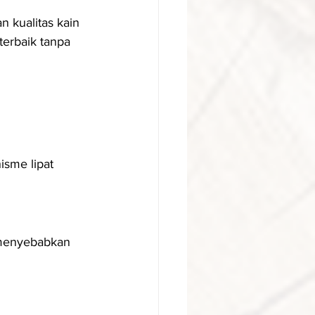
 kualitas kain 
erbaik tanpa 
isme lipat 
 menyebabkan 