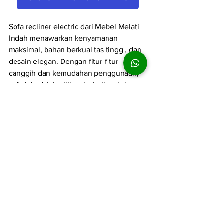
Sofa recliner electric dari Mebel Melati 
Indah menawarkan kenyamanan 
maksimal, bahan berkualitas tinggi, dan 
desain elegan. Dengan fitur-fitur 
canggih dan kemudahan penggunaan, 
sofa ini adalah pilihan terbaik untuk 
meningkatkan kenyamanan dan gaya di 
ruang tamu Anda.
Untuk melihat dan merasakan 
kenyamanan sofa recliner electric kami, 
kunjungi toko-toko Mebel Melati Indah 
di Blimbing, Wendit, dan Jagalan. 
Temukan berbagai pilihan sofa recliner 
2 seater dan electric yang dirancang 
untuk memenuhi kebutuhan dan gaya 
hidup Anda.