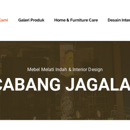
Kami
Galeri Produk
Home & Furniture Care
Desain Inter
Mebel Melati Indah & Interior Design
CABANG JAGAL