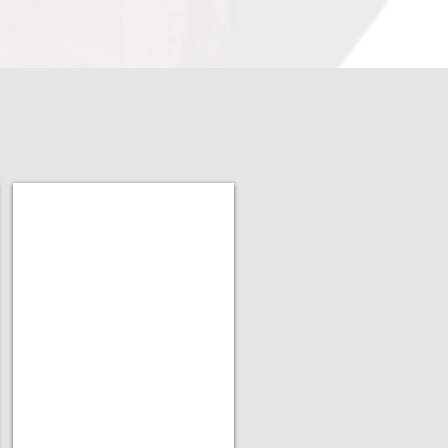
Produk Unggulan
Sofa
Bed
&
Sofa
Standart
kualitas
premium.