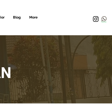
ior
Blog
More
AN