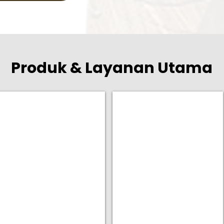
Produk & Layanan Utama
Furniture Lengkap
Custom Furniture
Meja
Pembuatan
Makan,
furniture
Meja
sesuai
Rias,
ukuran
Lemari,
dan
Kursi,
desain
dan
permintaan
Meja
Anda.
Serbaguna.