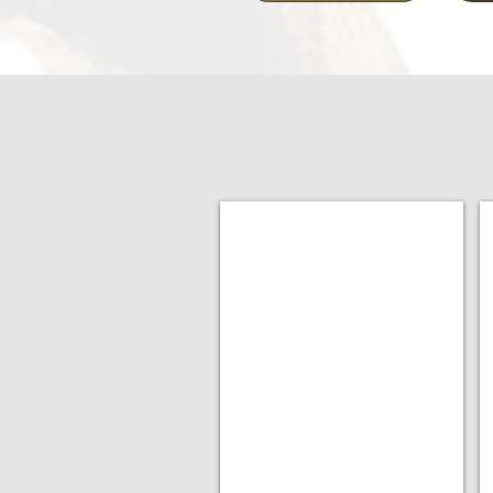
Konsultasi Desain Interior
Solusi
tata
ruang
modern
untuk
hunian
Anda.