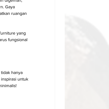
in digemari, 
n. Gaya 
atkan ruangan 
urniture yang 
rus fungsional 
 tidak hanya 
nspirasi untuk 
inimalis!