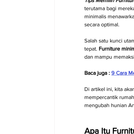
Tips Memilih Furnitu
terutama bagi mereka
minimalis menawark
secara optimal.
Salah satu kunci uta
tepat. 
Furniture minim
dan mampu memaksim
Baca juga : 
9 Cara Me
Di artikel ini, kita 
mempercantik rumah,
mengubah hunian Anda
Apa Itu Furni