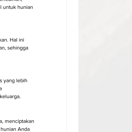
l untuk hunian 
an. Hal ini 
an, sehingga 
 yang lebih 
a 
keluarga.
na, menciptakan 
 hunian Anda 