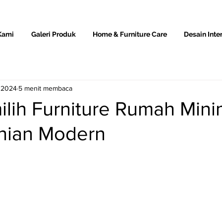
Kami
Galeri Produk
Home & Furniture Care
Desain Inter
 2024
5 menit membaca
lih Furniture Rumah Mini
nian Modern