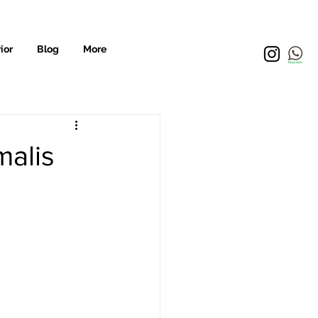
ior
Blog
More
malis