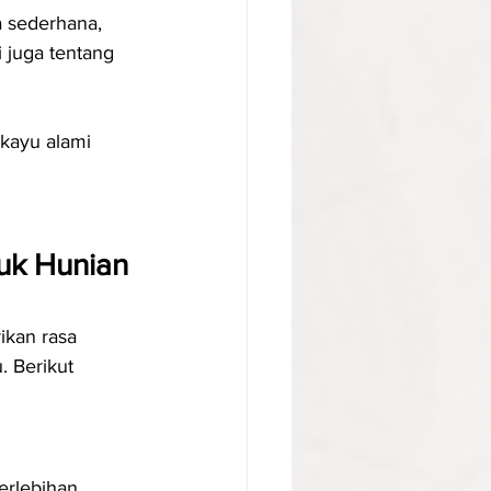
 sederhana, 
 juga tentang 
 kayu alami 
uk Hunian 
kan rasa 
 Berikut 
erlebihan, 