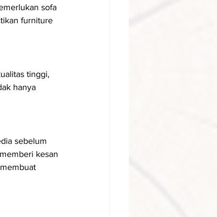
emerlukan sofa 
kan furniture 
alitas tinggi, 
idak hanya 
edia sebelum 
a memberi kesan 
at membuat 