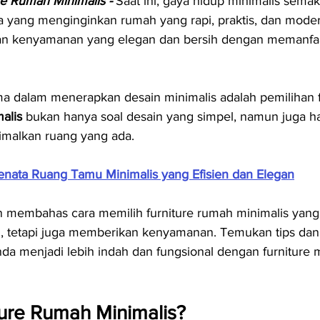
re Rumah Minimalis -
 Saat ini, gaya hidup minimalis semak
 yang menginginkan rumah yang rapi, praktis, dan moder
an kenyamanan yang elegan dan bersih dengan memanfa
ma dalam menerapkan desain minimalis adalah pemilihan f
alis
 bukan hanya soal desain yang simpel, namun juga ha
alkan ruang yang ada.
nata Ruang Tamu Minimalis yang Efisien dan Elegan
akan membahas cara memilih furniture rumah minimalis yang
 tetapi juga memberikan kenyamanan. Temukan tips dan i
 menjadi lebih indah dan fungsional dengan furniture m
ture Rumah Minimalis?