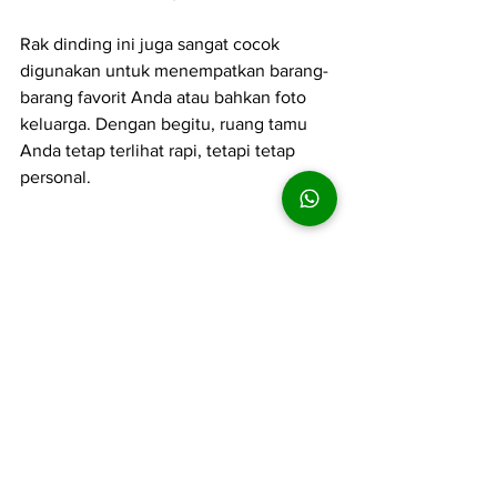
Rak dinding ini juga sangat cocok 
digunakan untuk menempatkan barang-
barang favorit Anda atau bahkan foto 
keluarga. Dengan begitu, ruang tamu 
Anda tetap terlihat rapi, tetapi tetap 
personal.
8. Hindari Terlalu Banyak 
Aksesori
Meskipun dekorasi itu penting, namun 
menempatkan terlalu banyak aksesori di 
ruang tamu minimalis bisa merusak 
kesan bersih dan rapi.
Pilihlah 
beberapa aksesori yang benar-
benar Anda sukai
 dan letakkan dengan 