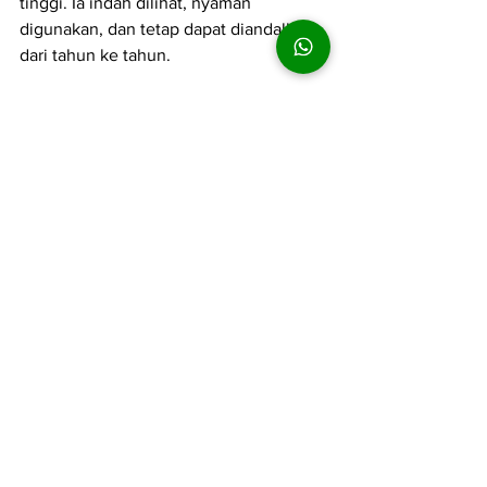
tinggi. Ia indah dilihat, nyaman 
digunakan, dan tetap dapat diandalkan 
dari tahun ke tahun.
Membangun Memori 
Keluarga Melalui Ruang 
yang Nyaman
Ada furniture yang hanya mengisi 
ruang, dan ada furniture yang ikut 
menjadi bagian dari cerita keluarga. 
Dalam banyak rumah, meja makan 
adalah salah satu benda yang paling 
dekat dengan memori itu. Di sana ada 
obrolan ringan, tawa, makan bersama, 
tamu yang datang, hingga momen-
momen sederhana yang justru paling 
diingat.