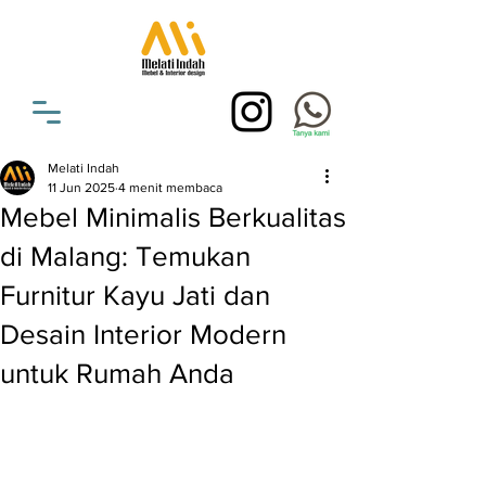
Melati Indah
11 Jun 2025
4 menit membaca
Mebel Minimalis Berkualitas
di Malang: Temukan
Furnitur Kayu Jati dan
Desain Interior Modern
untuk Rumah Anda