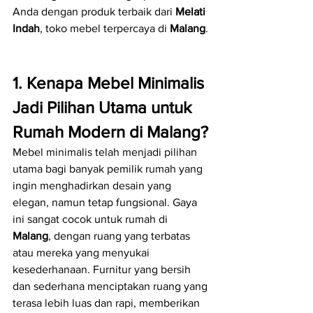
Anda dengan produk terbaik dari 
Melati 
Indah
, toko mebel terpercaya di 
Malang
.
1. Kenapa Mebel Minimalis 
Jadi Pilihan Utama untuk 
Rumah Modern di Malang?
Mebel minimalis telah menjadi pilihan 
utama bagi banyak pemilik rumah yang 
ingin menghadirkan desain yang 
elegan, namun tetap fungsional. Gaya 
ini sangat cocok untuk rumah di 
Malang
, dengan ruang yang terbatas 
atau mereka yang menyukai 
kesederhanaan. Furnitur yang bersih 
dan sederhana menciptakan ruang yang 
terasa lebih luas dan rapi, memberikan 