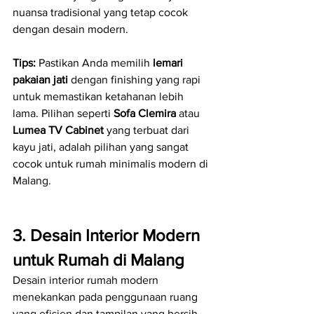
nuansa tradisional yang tetap cocok 
dengan desain modern.
Tips:
 Pastikan Anda memilih 
lemari 
pakaian jati
 dengan finishing yang rapi 
untuk memastikan ketahanan lebih 
lama. Pilihan seperti 
Sofa Clemira
 atau 
Lumea TV Cabinet
 yang terbuat dari 
kayu jati, adalah pilihan yang sangat 
cocok untuk rumah minimalis modern di 
Malang.
3. Desain Interior Modern 
untuk Rumah di Malang
Desain interior rumah modern 
menekankan pada penggunaan ruang 
yang efisien dan tampilan yang bersih. 