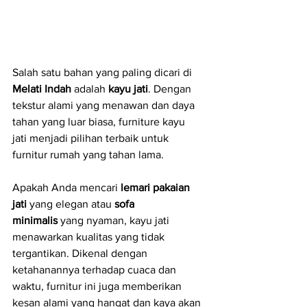
Salah satu bahan yang paling dicari di 
Melati Indah
 adalah 
kayu jati
. Dengan 
tekstur alami yang menawan dan daya 
tahan yang luar biasa, furniture kayu 
jati menjadi pilihan terbaik untuk 
furnitur rumah yang tahan lama.
Apakah Anda mencari 
lemari pakaian 
jati
 yang elegan atau 
sofa 
minimalis
 yang nyaman, kayu jati 
menawarkan kualitas yang tidak 
tergantikan. Dikenal dengan 
ketahanannya terhadap cuaca dan 
waktu, furnitur ini juga memberikan 
kesan alami yang hangat dan kaya akan 