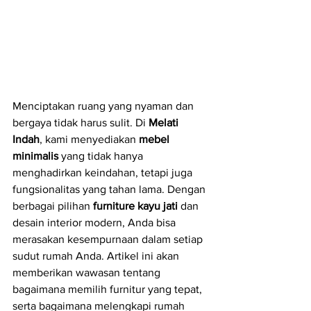
Menciptakan ruang yang nyaman dan 
bergaya tidak harus sulit. Di 
Melati 
Indah
, kami menyediakan 
mebel 
minimalis
 yang tidak hanya 
menghadirkan keindahan, tetapi juga 
fungsionalitas yang tahan lama. Dengan 
berbagai pilihan 
furniture kayu jati
 dan 
desain interior modern, Anda bisa 
merasakan kesempurnaan dalam setiap 
sudut rumah Anda. Artikel ini akan 
memberikan wawasan tentang 
bagaimana memilih furnitur yang tepat, 
serta bagaimana melengkapi rumah 