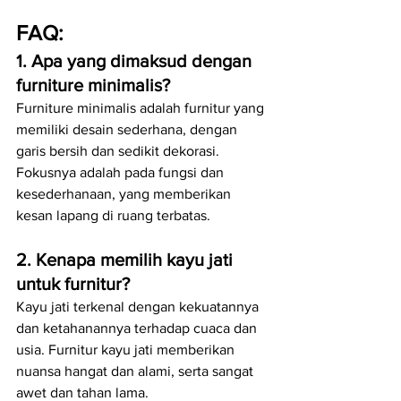
FAQ:
1. Apa yang dimaksud dengan 
furniture minimalis?
Furniture minimalis adalah furnitur yang 
memiliki desain sederhana, dengan 
garis bersih dan sedikit dekorasi. 
Fokusnya adalah pada fungsi dan 
kesederhanaan, yang memberikan 
kesan lapang di ruang terbatas.
2. Kenapa memilih kayu jati 
untuk furnitur?
Kayu jati terkenal dengan kekuatannya 
dan ketahanannya terhadap cuaca dan 
usia. Furnitur kayu jati memberikan 
nuansa hangat dan alami, serta sangat 
awet dan tahan lama.