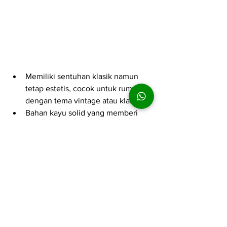
Memiliki sentuhan klasik namun 
tetap estetis, cocok untuk rumah 
dengan tema vintage atau klasik.
Bahan kayu solid yang memberi 
kesan hangat dan mewah di ruang 
tamu atau ruang keluarga.
CEK HARGA
4. Custom Cabinet dari Melati 
Indah