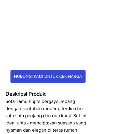
HUBUNGI KAMI UNTUK CEK HARGA
Deskripsi Produk:
Sofa Tamu Fujita bergaya Jepang 
dengan sentuhan modern, terdiri dari 
satu sofa panjang dan dua kursi. Set ini 
ideal untuk menciptakan suasana yang 
nyaman dan elegan di teras rumah 