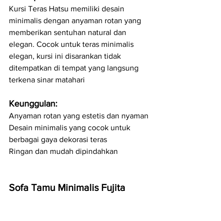
Kursi Teras Hatsu memiliki desain 
minimalis dengan anyaman rotan yang 
memberikan sentuhan natural dan 
elegan. Cocok untuk teras minimalis 
elegan, kursi ini disarankan tidak 
ditempatkan di tempat yang langsung 
terkena sinar matahari
Keunggulan:
Anyaman rotan yang estetis dan nyaman
Desain minimalis yang cocok untuk 
berbagai gaya dekorasi teras
Ringan dan mudah dipindahkan
Sofa Tamu Minimalis Fujita