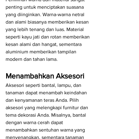
penting untuk menciptakan suasana 
yang diinginkan. Warna-warna netral 
dan alami biasanya memberikan kesan 
yang lebih tenang dan luas. Material 
seperti kayu jati dan rotan memberikan 
kesan alami dan hangat, sementara 
aluminium memberikan tampilan 
modern dan tahan lama.
Menambahkan Aksesori
Aksesori seperti bantal, lampu, dan 
tanaman dapat menambah keindahan 
dan kenyamanan teras Anda. Pilih 
aksesori yang melengkapi furnitur dan 
tema dekorasi Anda. Misalnya, bantal 
dengan warna cerah dapat 
menambahkan sentuhan warna yang 
menyenangkan, sementara tanaman 