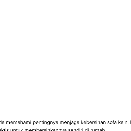
da memahami pentingnya menjaga kebersihan sofa kain, b
ktis untuk membersihkannya sendiri di rumah.