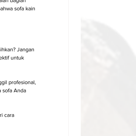
alah bagian 
ahwa sofa kain 
sihkan? Jangan 
ktif untuk 
il profesional, 
 sofa Anda 
i cara 