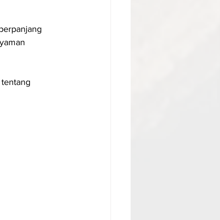
perpanjang 
nyaman 
 tentang 