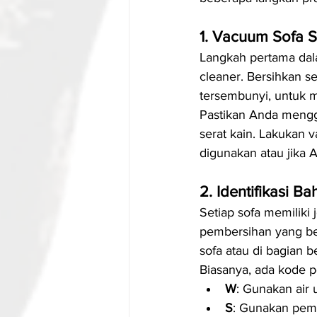
1. Vacuum Sofa S
Langkah pertama da
cleaner. Bersihkan s
tersembunyi, untuk m
Pastikan Anda mengg
serat kain. Lakukan v
digunakan atau jika 
2. Identifikasi B
Setiap sofa memilik
pembersihan yang ber
sofa atau di bagian 
Biasanya, ada kode pe
W
: Gunakan air
S
: Gunakan pemb