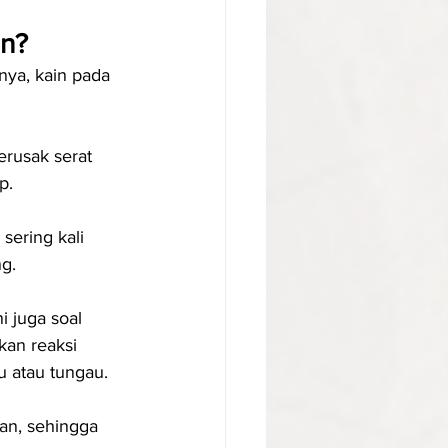
in?
nya, kain pada 
erusak serat 
p.
 sering kali 
ng.
 juga soal 
an reaksi 
u atau tungau.
kan, sehingga 