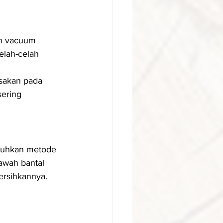
n vacuum 
elah-celah 
sakan pada 
sering 
utuhkan metode 
awah bantal 
ersihkannya. 