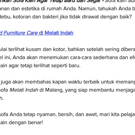
hkan Sofa Kain Agar Tetap Baru dan Segar -
 Sofa kain ad
anan dan estetika di rumah Anda. Namun, tahukah Anda b
ebu, kotoran dan bakteri jika tidak dirawat dengan baik?
 Furniture Care
 di Melati Indah
ai terlihat kusam dan kotor, bahkan setelah sering diber
kel ini, Anda akan menemukan cara-cara sederhana dan efe
n agar tetap terlihat seperti baru.
i juga akan membahas kapan waktu terbaik untuk memangg
sofa 
Melati Indah
 di Malang, yang siap membantu menjaga
h.
 sofa Anda tetap nyaman, bersih, dan awet, mari kita pelajar
ain dengan benar!