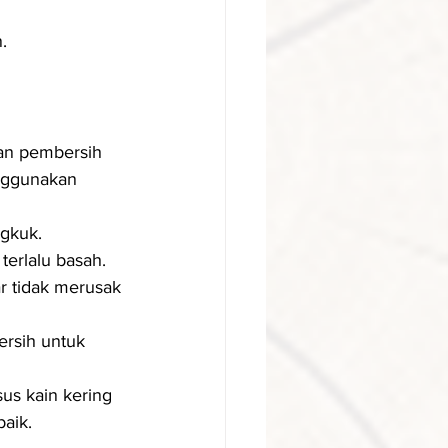
.
tan pembersih 
nggunakan 
gkuk.
terlalu basah.
r tidak merusak 
ersih untuk 
us kain kering 
baik.